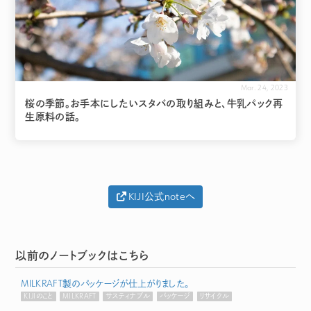
Mar. 24, 2023
桜の季節。お手本にしたいスタバの取り組みと、牛乳パック再
生原料の話。
KIJI公式noteへ
以前のノートブックはこちら
MILKRAFT製のパッケージが仕上がりました。
KIJIのこと
MILKRAFT
サスティナブル
パッケージ
リサイクル