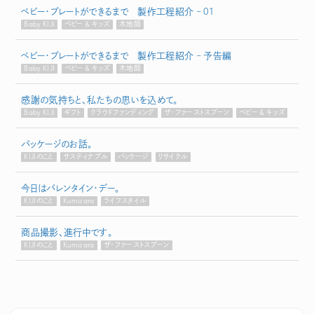
ベビー・プレートができるまで 製作工程紹介 – 01
Baby KIJI
ベビー & キッズ
木地師
ベビー・プレートができるまで 製作工程紹介 – 予告編
Baby KIJI
ベビー & キッズ
木地師
感謝の気持ちと、私たちの思いを込めて。
Baby KIJI
ギフト
クラウドファンディング
ザ・ファーストスプーン
ベビー & キッズ
パッケージのお話。
KIJIのこと
サスティナブル
パッケージ
リサイクル
今日はバレンタイン・デー。
KIJIのこと
Kumizara
ライフスタイル
商品撮影、進行中です。
KIJIのこと
Kumizara
ザ・ファーストスプーン