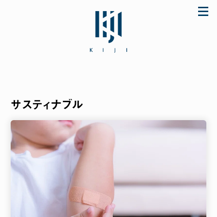
Skip
to
content
サスティナブル
「初めてなのに上手に使えた♪」とママに大好
評のザ・ファーストスプーンほか ご購入は公式
ストア store.KIJI.online へどうぞ。