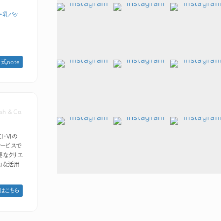
牛乳パッ
 公式note
sh & Co.
I・VIの
ービスで
要なクリエ
的な活用
はこちら