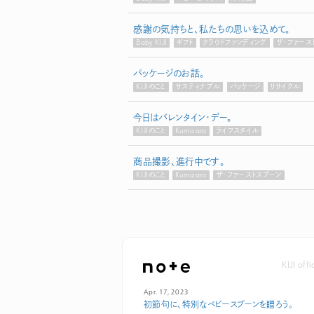
感謝の気持ちと、私たちの思いを込めて。
Baby KIJI
ギフト
クラウドファンディング
ザ・ファース
パッケージのお話。
KIJIのこと
サスティナブル
パッケージ
リサイクル
今日はバレンタイン・デー。
KIJIのこと
Kumizara
ライフスタイル
商品撮影、進行中です。
KIJIのこと
Kumizara
ザ・ファーストスプーン
KIJI off
Apr. 17, 2023
初節句に、特別なベビースプーンを贈ろう。