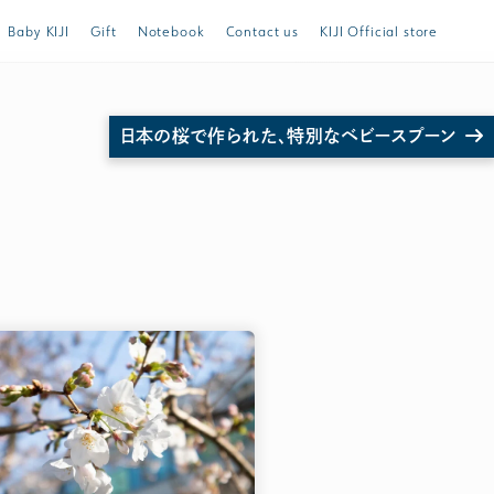
Baby KIJI
Gift
Notebook
Contact us
KIJI Official store
日本の桜で作られた、特別なベビースプーン
トスプーンほか ご購入は公式ストア store.KIJI.online へどうぞ。