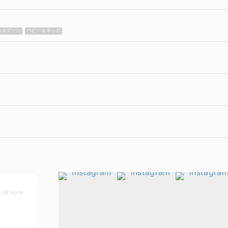
トスプーン
ベビー & キッズ
icial note