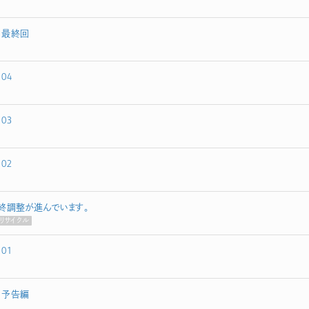
 最終回
04
03
02
終調整が進んでいます。
リサイクル
01
 予告編