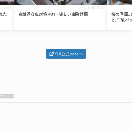
01, 2023
Aug. 30, 2023
された
自然派な虫対策 #01 - 優しい虫除け編
桜の季節。
と、牛乳パ
KIJI公式noteへ
リサイクル