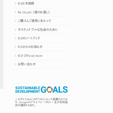
KIJIと木地師
Re-Urushi （漆のお直し）
ご購入とご使用にあたって
サスティナブルな社会のために
KIJIのノートブック
KIJIからのお知らせ
KIJI Official store
お問い合わせ
このサイトはreCAPTCHAによって保護されてお
り、Googleの
プライバシーポリシー
及び
利用規
約
が適用されます。