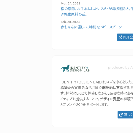
Mar. 24, 2023
桜の季節。お手本にしたいスタバの取り組みと、
ク再生原料の話。
Feb. 20, 2023
赤ちゃんに優しい、特別なベビースプーン
KIJI
produced by A
IDENTITY+DESIGN LAB.は、ロゴを中心としたC
構築から実際的な活用まで継続的に支援するサ
す。経営にしっかり伴走しながら、必要な時に必
イティブを提供することで、デザイン資産の継続
とブランドづくりをサポートします。
詳しく