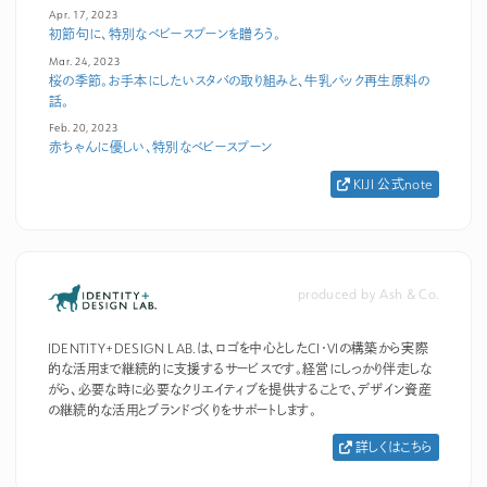
Apr. 17, 2023
初節句に、特別なベビースプーンを贈ろう。
Mar. 24, 2023
桜の季節。お手本にしたいスタバの取り組みと、牛乳パック再生原料の
話。
Feb. 20, 2023
赤ちゃんに優しい、特別なベビースプーン
KIJI 公式note
produced by Ash & Co.
IDENTITY+DESIGN LAB.は、ロゴを中心としたCI・VIの構築から実際
的な活用まで継続的に支援するサービスです。経営にしっかり伴走しな
がら、必要な時に必要なクリエイティブを提供することで、デザイン資産
の継続的な活用とブランドづくりをサポートします。
詳しくはこちら