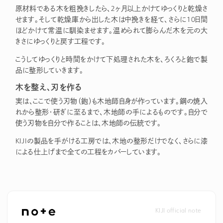
原材料である木を粗挽きしたら、2ヶ月以上かけてゆっくりと乾燥さ
せます。そして乾燥庫から出した木は中挽きを経て、さらに10日間
ほどかけて常温に馴染ませます。温められて膨らんだ木を元の大
きさにゆっくりと戻す工程です。
こうしてゆっくりと時間をかけて下処理された木を、ろくろと鉋で製
品に整形していきます。
木を整え、刃を作る
実は、ここで使う刃物（鉋）も木地師自身が作っています。鋼の焼入
れから整形・研ぎに至るまで、木地師の手によるものです。自分で
使う刃物を自分で作ることは、木地師の伝統です。
KIJIの製品を手がける工房では、木地の整形だけでなく、さらに漆
による仕上げまで全ての工程をカバーしています。
KIJI official note