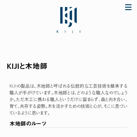
Skip
to
content
KIJIと木地師
「初めてなのに上手に使えた♪」とママに大好
評のザ・ファーストスプーンほか ご購入は公式
ストア store.KIJI.online へどうぞ。
KIJIの製品は、木地師と呼ばれる伝統的な工芸技術を継承する
職人が手がけています。木地師とは、どのような職人なのでしょう
か。ただ木工に携わる職人というだけに留まらず、森と向き合い、
育て、共存する姿勢。木を活かすための技術と心が、そこに息づい
ているように思います。
木地師のルーツ