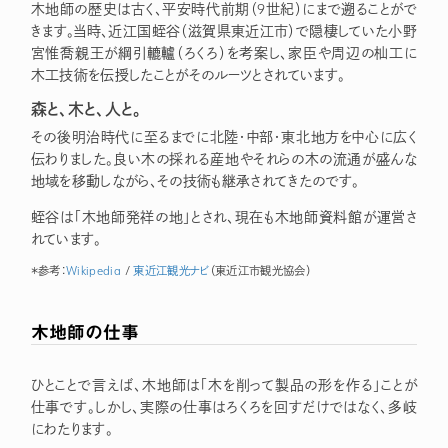
木地師の歴史は古く、平安時代前期（9世紀）にまで遡ることがで
きます。当時、近江国蛭谷（滋賀県東近江市）で隠棲していた小野
宮惟喬親王が綱引轆轤（ろくろ）を考案し、家臣や周辺の杣工に
木工技術を伝授したことがそのルーツとされています。
森と、木と、人と。
その後明治時代に至るまでに北陸・中部・東北地方を中心に広く
伝わりました。良い木の採れる産地やそれらの木の流通が盛んな
地域を移動しながら、その技術も継承されてきたのです。
蛭谷は「木地師発祥の地」とされ、現在も木地師資料館が運営さ
れています。
＊参考：
Wikipedia
/
東近江観光ナビ
（東近江市観光協会）
木地師の仕事
ひとことで言えば、木地師は「木を削って製品の形を作る」ことが
仕事です。しかし、実際の仕事はろくろを回すだけではなく、多岐
にわたります。