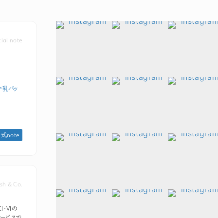
icial note
牛乳パッ
 公式note
sh & Co.
I・VIの
ービスで