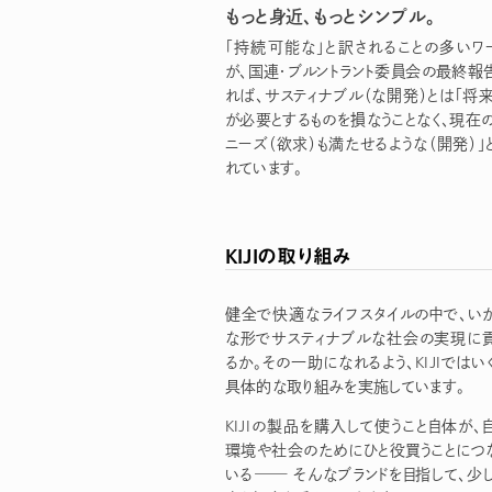
もっと身近、もっとシンプル。
「持続可能な」と訳されることの多いワ
が、国連・ブルントラント委員会の最終報
れば、サスティナブル（な開発）とは「将
が必要とするものを損なうことなく、現在
ニーズ（欲求）も満たせるような（開発）」
れています。
KIJIの取り組み
健全で快適なライフスタイルの中で、い
な形でサスティナブルな社会の実現に
るか。その一助になれるよう、KIJIではい
具体的な取り組みを実施しています。
KIJIの製品を購入して使うこと自体が、
環境や社会のためにひと役買うことにつ
いる
―
そんなブランドを目指して、少