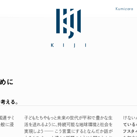
Kumizara
ために
「初めてなのに上手に使えた♪」とママに大好評のザ・ファース
考える。
国連サミ
子どもたちやもっと未来の世代が平和で豊かな生
けない
ている
一般に浸
活を送れるように、持続可能な地球環境と社会を
フスタ
実現しよう
―
こう言葉にするとなんだか話が