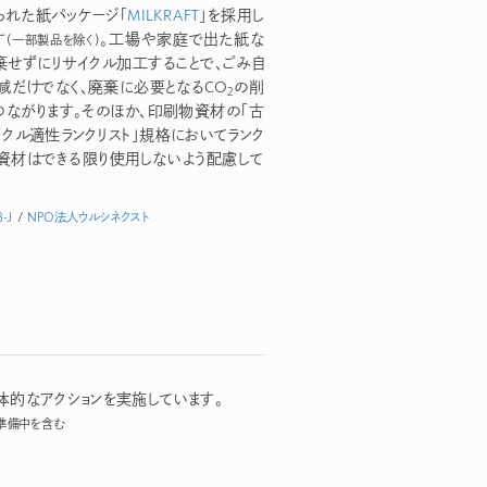
られた紙パッケージ「
MILKRAFT
」を採用し
す
。工場や家庭で出た紙な
（一部製品を除く）
棄せずにリサイクル加工することで、ごみ自
減だけでなく、廃棄に必要となるCO
の削
2
つながります。そのほか、印刷物資材の「古
イクル適性ランクリスト」規格においてランク
資材はできる限り使用しないよう配慮して
B-J
/
NPO法人ウルシネクスト
体的なアクションを実施しています。
準備中を含む