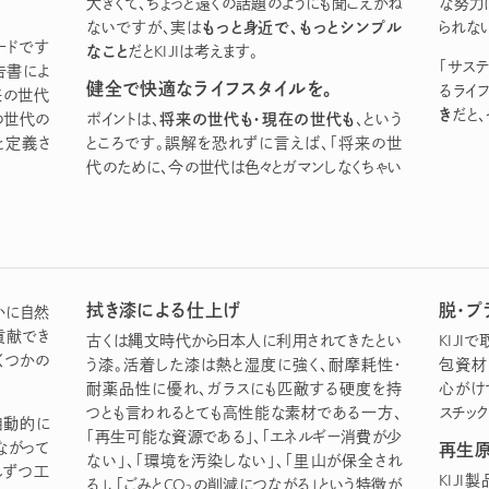
大きくて、ちょっと遠くの話題のようにも聞こえかね
な努力
もっと身近で、もっとシンプル
ないですが、実は
られな
ードです
なこと
だとKIJIは考えます。
「サス
告書によ
健全で快適なライフスタイルを。
るライ
来の世代
き
だと
将来の世代も・現在の世代も
の世代の
ポイントは、
、という
と定義さ
ところです。誤解を恐れずに言えば、「将来の世
代のために、今の世代は色々とガマンしなくちゃい
拭き漆による仕上げ
脱・プ
かに自然
貢献でき
古くは縄文時代から日本人に利用されてきたとい
KIJ
くつかの
う漆。活着した漆は熱と湿度に強く、耐摩耗性・
包資材
耐薬品性に優れ、ガラスにも匹敵する硬度を持
心がけ
つとも言われるとても高性能な素材である一方、
スチッ
自動的に
「再生可能な資源である」、「エネルギー消費が少
ながって
再生
ない」、「環境を汚染しない」、「里山が保全され
しずつ工
KIJ
る」、「ごみとCO
の削減につながる」という特徴が
2