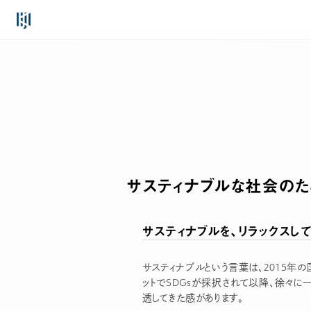
Skip
to
content
サスティナブルな社会の
サスティナブルを、リラックスして
サスティナブルという言葉は、2015年の
ットでSDGsが採択されて以降、徐々に
透してきた感があります。