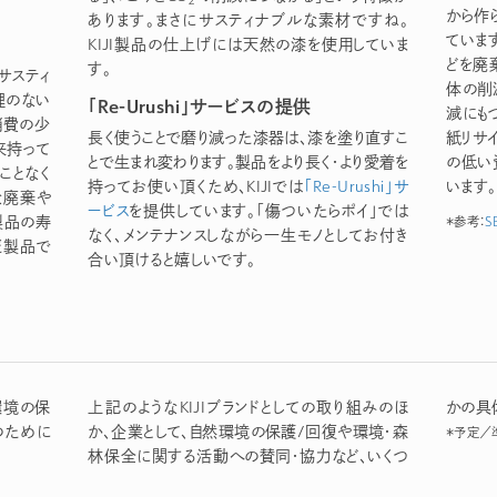
から作
あります。まさにサスティナブルな素材ですね。
ていま
KIJI製品の仕上げには天然の漆を使用していま
どを廃
す。
サスティ
体の削
理のない
「Re-Urushi」サービスの提供
減にも
消費の少
長く使うことで磨り減った漆器は、漆を塗り直すこ
紙リサ
来持って
とで生まれ変わります。製品をより長く・より愛着を
の低い
ことなく
持ってお使い頂くため、KIJIでは
「Re-Urushi」サ
います。
な廃棄や
ービス
を提供しています。「傷ついたらポイ」では
製品の寿
＊参考：
S
なく、メンテナンスしながら一生モノとしてお付き
だ製品で
合い頂けると嬉しいです。
環境の保
上記のようなKIJIブランドとしての取り組みのほ
かの具
のために
か、企業として、自然環境の保護/回復や環境・森
＊予定／
林保全に関する活動への賛同・協力など、いくつ