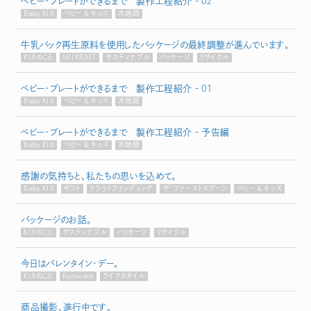
ベビー・プレートができるまで 製作工程紹介 – 02
Baby KIJI
ベビー & キッズ
木地師
牛乳パック再生原料を使用したパッケージの最終調整が進んでいます。
KIJIのこと
MILKRAFT
サスティナブル
パッケージ
リサイクル
ベビー・プレートができるまで 製作工程紹介 – 01
Baby KIJI
ベビー & キッズ
木地師
ベビー・プレートができるまで 製作工程紹介 – 予告編
Baby KIJI
ベビー & キッズ
木地師
感謝の気持ちと、私たちの思いを込めて。
Baby KIJI
ギフト
クラウドファンディング
ザ・ファーストスプーン
ベビー & キッズ
パッケージのお話。
KIJIのこと
サスティナブル
パッケージ
リサイクル
今日はバレンタイン・デー。
KIJIのこと
Kumizara
ライフスタイル
商品撮影、進行中です。