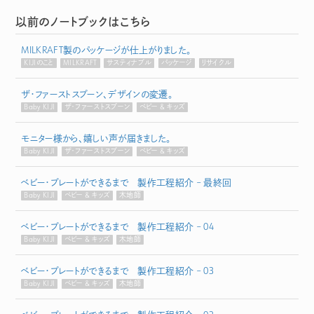
以前のノートブックはこちら
MILKRAFT製のパッケージが仕上がりました。
KIJIのこと
MILKRAFT
サスティナブル
パッケージ
リサイクル
ザ・ファーストスプーン、デザインの変遷。
Baby KIJI
ザ・ファーストスプーン
ベビー & キッズ
モニター様から、嬉しい声が届きました。
Baby KIJI
ザ・ファーストスプーン
ベビー & キッズ
ベビー・プレートができるまで 製作工程紹介 – 最終回
Baby KIJI
ベビー & キッズ
木地師
ベビー・プレートができるまで 製作工程紹介 – 04
Baby KIJI
ベビー & キッズ
木地師
ベビー・プレートができるまで 製作工程紹介 – 03
Baby KIJI
ベビー & キッズ
木地師