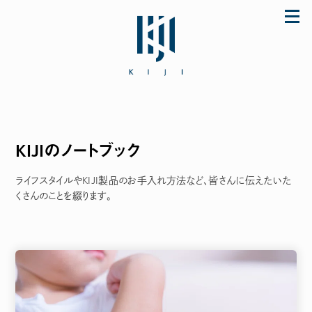
Skip
to
content
KIJIのノートブック
「初めてなのに上手に使えた♪」とママに大好
評のザ・ファーストスプーンほか ご購入は公式
ストア store.KIJI.online へどうぞ。
ライフスタイルやKIJI製品のお手入れ方法など、皆さんに伝えたいた
くさんのことを綴ります。