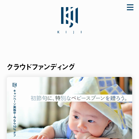
Skip
to
content
クラウドファンディング
「初めてなのに上手に使えた♪」とママに大好
評のザ・ファーストスプーンほか ご購入は公式
ストア store.KIJI.online へどうぞ。