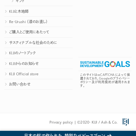
ギフト
KIJIと木地師
Re-Urushi （漆のお直し）
ご購入とご使用にあたって
サスティナブルな社会のために
KIJIのノートブック
KIJIからのお知らせ
KIJI Official store
このサイトはreCAPTCHAによって保
護されており、Googleの
プライバシー
ポリシー
及び
利用規約
が適用されま
お問い合わせ
す。
Privacy policy
| ©2020-
KIJI
/
Ash & Co.
日本の桜で作られた、特別なベビースプーン