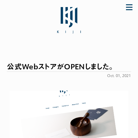
Skip
to
content
公式WebストアがOPENしました。
「初めてなのに上手に使えた♪」とママに大好
評のザ・ファーストスプーンほか ご購入は公式
Oct. 01, 2021
ストア store.KIJI.online へどうぞ。