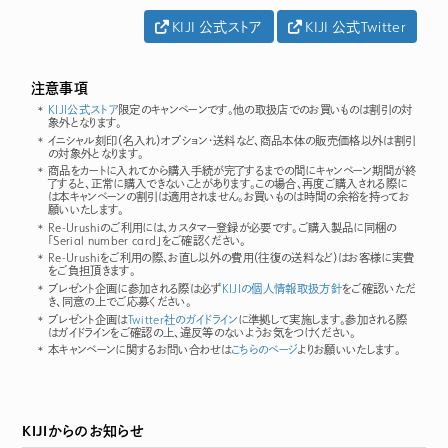
KIJI 公式ストア
KIJI 公式Twitter
注意事項
KIJI公式ストア
限定のキャンペーンです。他の取扱店でのお買いものは割引の対
象外となります。
イニシャル刻印（名入れ）オプション・送料など、商品本体の販売価格以外は割引
の対象外となります。
商品をカートに入れてから購入手続が完了するまでの間にキャンペーン期間が終
了すると、正常に購入できないことがあります。この場合、再度ご購入される際に
は本キャンペーンの割引は適用されません。お買いものは時間の余裕を持ってお
願いいたします。
Re-Urushiのご利用には、カスタマー登録が必要です。ご購入製品に同梱の
「Serial number card」をご確認ください。
Re-Urushiをご利用の際、お直し以外の費用（往復の送料など）はお客様に実費
をご負担頂きます。
プレゼント企画に参加される際は必ず
KIJIの個人情報取扱方針
をご確認いただ
き、同意の上でご応募ください。
プレゼント企画は
Twitter社のガイドライン
に準拠して実施します。参加される際
はガイドラインをご確認の上、違反等のないようお気をつけください。
本キャンペーンに関するお問い合わせは
こちらのページ
よりお願いいたします。
KIJIからのお知らせ