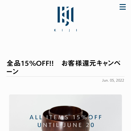
Skip
to
content
全品15%OFF!! お客様還元キャンペ
「初めてなのに上手に使えた♪」とママに大好
評のザ・ファーストスプーンほか ご購入は公式
ーン
ストア store.KIJI.online へどうぞ。
Jun. 05, 2022