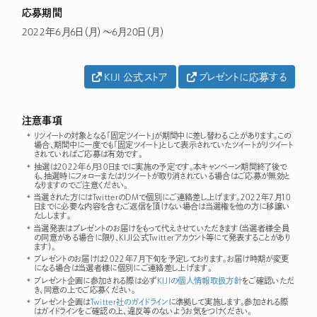
応募期間
2022年6月6日（月）～6月20日（月）
KIJI 公式ストア
プレゼントに応募する
注意事項
リツイートの対象となる「固定ツイート」が期間中に差し替わることがあります。この
場合、期間中に一度でも「固定ツイート」として表示されていたツイートがリツイート
されていればご応募は有効です。
抽選は2022年6月30日までに実施の予定です。本キャンペーン期間終了後で
も、抽選時にフォローまたはリツイートが取り消されている場合はご応募が無効と
なりますのでご注意ください。
当選された方にはTwitterのDMで個別にご連絡差し上げます。2022年7月10
日までに必要な内容を含むご返信を頂けない場合は当選権を他の方に移譲い
たしします。
当選発表はプレゼントのお届けをもって代えさせていただきます（当選者様全員
の同意がある場合に限り、KIJI公式Twitterアカウント等にて発表することがあり
ます）。
プレゼントのお届けは2022年7月下旬を予定しております。お届け時期が変更
になる場合は当選者様に個別にご連絡差し上げます。
プレゼント企画に参加される際は必ず
KIJIの個人情報取扱方針
をご確認いただ
き、同意の上でご応募ください。
プレゼント企画は
Twitter社のガイドライン
に準拠して実施します。参加される際
はガイドラインをご確認の上、違反等のないようお気をつけください。