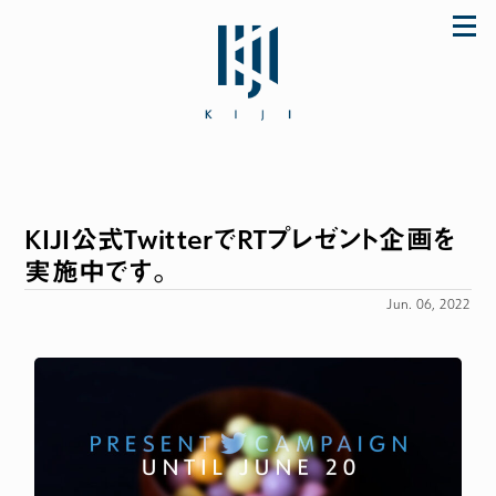
Skip
to
content
KIJI公式TwitterでRTプレゼント企画を
「初めてなのに上手に使えた♪」とママに大好
評のザ・ファーストスプーンほか ご購入は公式
実施中です。
ストア store.KIJI.online へどうぞ。
Jun. 06, 2022