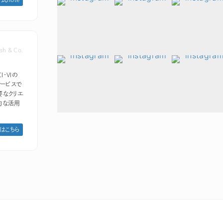
sh & Co.
I・VIの
ービスで
要なクリエ
的な活用
はこちら