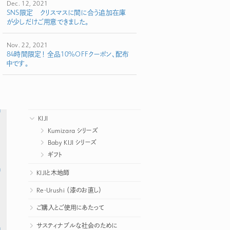
Dec. 12, 2021
SNS限定 クリスマスに間に合う追加在庫
が少しだけご用意できました。
Nov. 22, 2021
84時間限定！ 全品10%OFFクーポン、配布
中です。
KIJI
Kumizara シリーズ
Baby KIJI シリーズ
ギフト
KIJIと木地師
Re-Urushi （漆のお直し）
ご購入とご使用にあたって
サスティナブルな社会のために