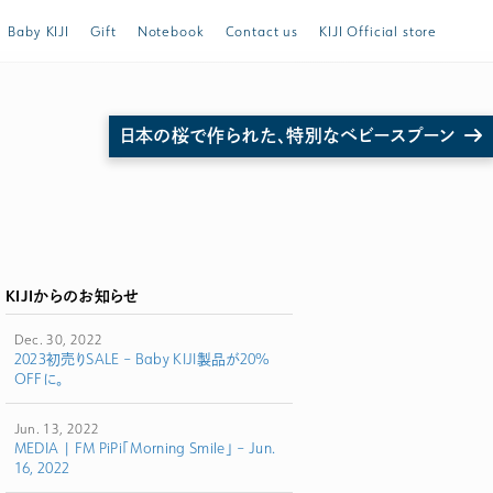
Baby KIJI
Gift
Notebook
Contact us
KIJI Official store
日本の桜で作られた、特別なベビースプーン
トスプーンほか ご購入は公式ストア store.KIJI.online へどうぞ。
KIJIからのお知らせ
Dec. 30, 2022
2023初売りSALE – Baby KIJI製品が20%
OFFに。
Jun. 13, 2022
MEDIA | FM PiPi「Morning Smile」 – Jun.
16, 2022