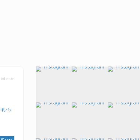
icial note
牛乳パッ
 公式note