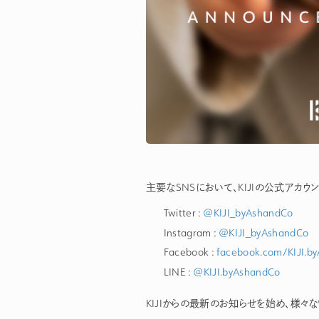
主要なSNSにおいて、KIJIの公式アカウ
Twitter :
@KIJI_byAshandCo
Instagram :
@KIJI_byAshandCo
Facebook :
facebook.com/KIJI.b
LINE :
@KIJI.byAshandCo
KIJIからの最新のお知らせを始め、様々