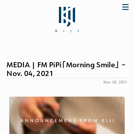
Skip
to
content
MEDIA | FM PiPi「Morning Smile」 –
「初めてなのに上手に使えた♪」とママに大好
評のザ・ファーストスプーンほか ご購入は公式
Nov. 04, 2021
ストア store.KIJI.online へどうぞ。
Nov. 03, 2021