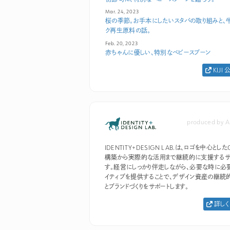
Mar. 24, 2023
桜の季節。お手本にしたいスタバの取り組みと、
ク再生原料の話。
Feb. 20, 2023
赤ちゃんに優しい、特別なベビースプーン
KIJI
produced by A
IDENTITY+DESIGN LAB.は、ロゴを中心としたC
構築から実際的な活用まで継続的に支援するサ
す。経営にしっかり伴走しながら、必要な時に必
イティブを提供することで、デザイン資産の継続
とブランドづくりをサポートします。
詳しく