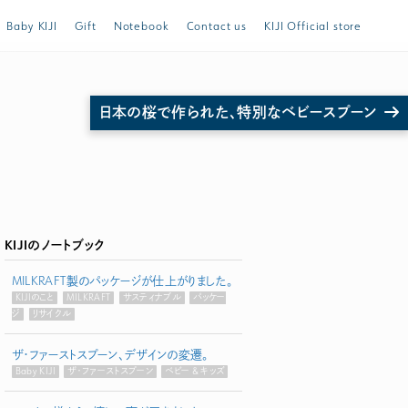
Baby KIJI
Gift
Notebook
Contact us
KIJI Official store
日本の桜で作られた、特別なベビースプーン
トスプーンほか ご購入は公式ストア store.KIJI.online へどうぞ。
KIJIのノートブック
MILKRAFT製のパッケージが仕上がりました。
KIJIのこと
MILKRAFT
サスティナブル
パッケー
ジ
リサイクル
ザ・ファーストスプーン、デザインの変遷。
Baby KIJI
ザ・ファーストスプーン
ベビー & キッズ