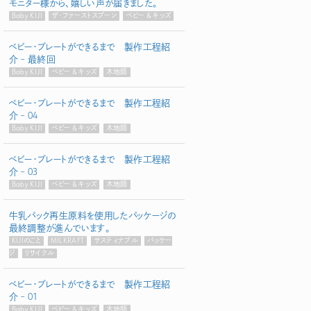
モニター様から、嬉しい声が届きました。
Baby KIJI
ザ・ファーストスプーン
ベビー & キッズ
ベビー・プレートができるまで 製作工程紹
介 – 最終回
Baby KIJI
ベビー & キッズ
木地師
ベビー・プレートができるまで 製作工程紹
介 – 04
Baby KIJI
ベビー & キッズ
木地師
ベビー・プレートができるまで 製作工程紹
介 – 03
Baby KIJI
ベビー & キッズ
木地師
牛乳パック再生原料を使用したパッケージの
最終調整が進んでいます。
KIJIのこと
MILKRAFT
サスティナブル
パッケー
ジ
リサイクル
ベビー・プレートができるまで 製作工程紹
介 – 01
Baby KIJI
ベビー & キッズ
木地師