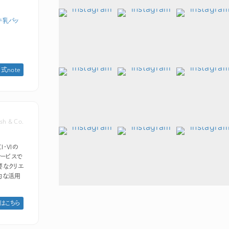
牛乳パッ
 公式note
sh & Co.
I・VIの
ービスで
要なクリエ
的な活用
はこちら