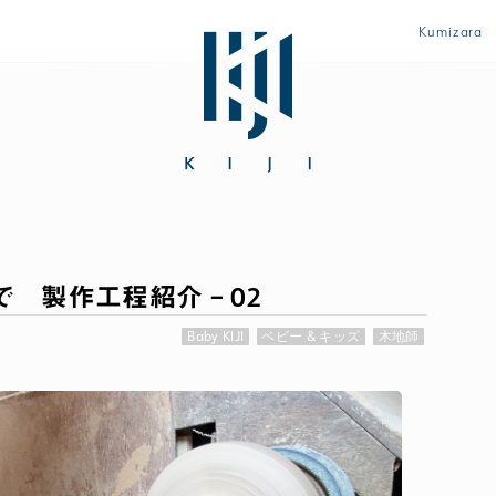
Kumizara
で 製作工程紹介 – 02
「初めてなのに上手に使えた♪」とママに大好評のザ・ファース
Baby KIJI
ベビー & キッズ
木地師