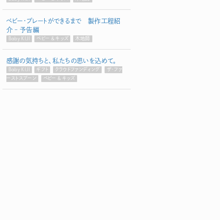
ベビー・プレートができるまで 製作工程紹
介 – 予告編
Baby KIJI
ベビー & キッズ
木地師
感謝の気持ちと、私たちの思いを込めて。
Baby KIJI
ギフト
クラウドファンディング
ザ・ファ
ーストスプーン
ベビー & キッズ