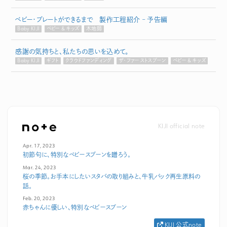
ベビー・プレートができるまで 製作工程紹介 – 予告編
Baby KIJI
ベビー & キッズ
木地師
感謝の気持ちと、私たちの思いを込めて。
Baby KIJI
ギフト
クラウドファンディング
ザ・ファーストスプーン
ベビー & キッズ
KIJI official note
Apr. 17, 2023
初節句に、特別なベビースプーンを贈ろう。
Mar. 24, 2023
桜の季節。お手本にしたいスタバの取り組みと、牛乳パック再生原料の
話。
Feb. 20, 2023
赤ちゃんに優しい、特別なベビースプーン
KIJI 公式note