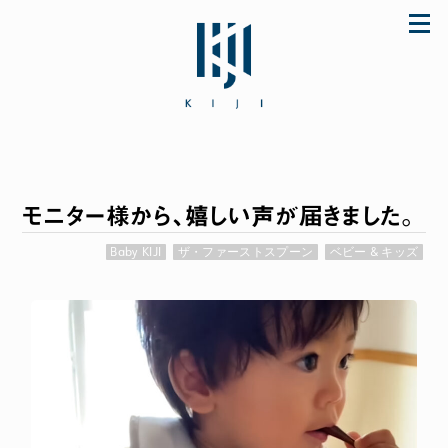
Skip
to
content
モニター様から、嬉しい声が届きました。
「初めてなのに上手に使えた♪」とママに大好
評のザ・ファーストスプーンほか ご購入は公式
Baby KIJI
ザ・ファーストスプーン
ベビー & キッズ
ストア store.KIJI.online へどうぞ。