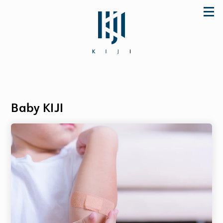
Skip
to
content
Baby KIJI
「初めてなのに上手に使えた♪」とママに大好
評のザ・ファーストスプーンほか ご購入は公式
ストア store.KIJI.online へどうぞ。