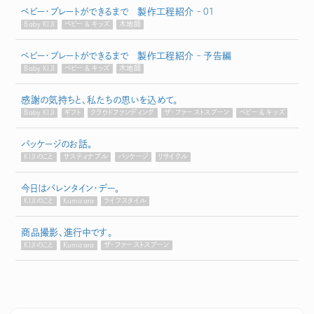
ベビー・プレートができるまで 製作工程紹介 – 01
Baby KIJI
ベビー & キッズ
木地師
ベビー・プレートができるまで 製作工程紹介 – 予告編
Baby KIJI
ベビー & キッズ
木地師
感謝の気持ちと、私たちの思いを込めて。
Baby KIJI
ギフト
クラウドファンディング
ザ・ファーストスプーン
ベビー & キッズ
パッケージのお話。
KIJIのこと
サスティナブル
パッケージ
リサイクル
今日はバレンタイン・デー。
KIJIのこと
Kumizara
ライフスタイル
商品撮影、進行中です。
KIJIのこと
Kumizara
ザ・ファーストスプーン