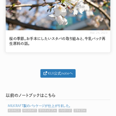
Mar. 24, 2023
桜の季節。お手本にしたいスタバの取り組みと、牛乳パック再
生原料の話。
KIJI公式noteへ
以前のノートブックはこちら
MILKRAFT製のパッケージが仕上がりました。
KIJIのこと
MILKRAFT
サスティナブル
パッケージ
リサイクル