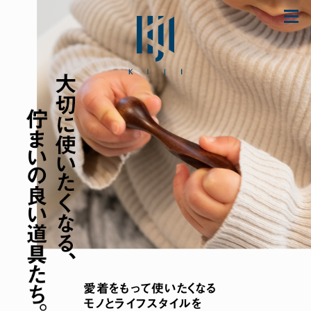
Skip
to
content
「初めてなのに上手に使えた♪」とママに大好
評のザ・ファーストスプーンほか ご購入は公式
ストア store.KIJI.online へどうぞ。
愛着をもって使いたくなる
モノとライフスタイルを