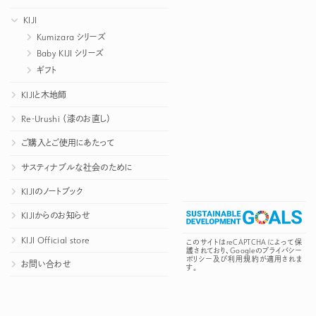
KIJI
Kumizara シリーズ
Baby KIJI シリーズ
ギフト
KIJIと木地師
Re-Urushi （漆のお直し）
ご購入とご使用にあたって
サスティナブルな社会のために
KIJIのノートブック
KIJIからのお知らせ
KIJI Official store
このサイトはreCAPTCHAによって保
護されており、Googleの
プライバシー
ポリシー
及び
利用規約
が適用されま
お問い合わせ
す。