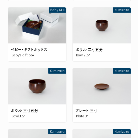
Baby KIJI
Kumizara
ベビー・ギフトボックス
ボウル 二寸五分
Baby’s gift box
Bowl 2.5″
Kumizara
Kumizara
ボウル 三寸五分
プレート 三寸
Bowl 3.5″
Plate 3″
Kumizara
Kumizara