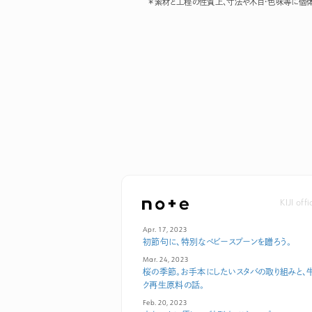
素材と工程の性質上、寸法や木目・色味等に個体
KIJI off
Apr. 17, 2023
初節句に、特別なベビースプーンを贈ろう。
Mar. 24, 2023
桜の季節。お手本にしたいスタバの取り組みと、
ク再生原料の話。
Feb. 20, 2023