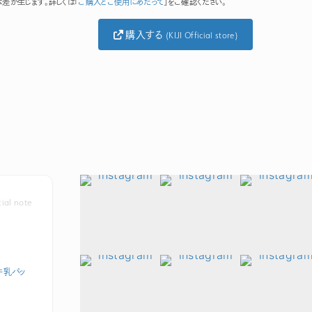
差が生じます。詳しくは「
ご購入とご使用にあたって
」をご確認ください。
購入する
(KIJI Official store)
icial note
牛乳パッ