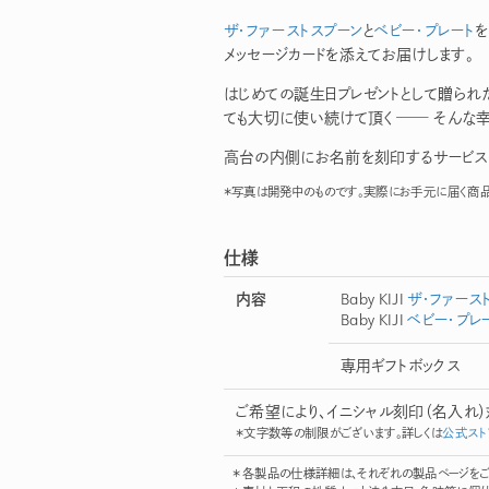
ザ・ファーストスプーン
と
ベビー・プレート
を
メッセージカードを添えてお届けします。
はじめての誕生日プレゼントとして贈られ
ても大切に使い続けて頂く
―
そんな幸
高台の内側にお名前を刻印するサービス
＊写真は開発中のものです。実際にお手元に届く商品
仕様
内容
Baby KIJI
ザ・ファース
Baby KIJI
ベビー・プレ
専用ギフトボックス
ご希望により、イニシャル刻印（名入れ
＊文字数等の制限がございます。詳しくは
公式スト
各製品の仕様詳細は、それぞれの製品ページをご