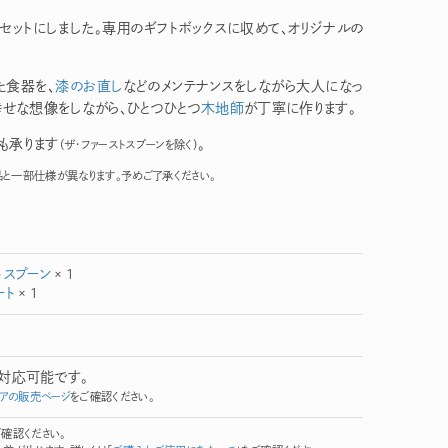
セットにしました。専用のギフトボックスに収めて、オリジナルの
た食器を、
漆のお直し
などのメンテナンスをしながら大人になっ
せな想像をしながら、ひとつひとつ
木地師
が丁寧に作ります。
も承ります
。
（ザ・ファーストスプーンを除く）
と一部仕様が異なります。予めご了承ください。
トスプーン
× 1
ート
× 1
）対応可能です。
アの販売ページ
をご確認ください。
確認ください。