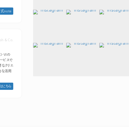
 公式note
sh & Co.
I・VIの
ービスで
要なクリエ
的な活用
はこちら