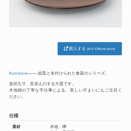
購入する
(KIJI Official store)
Kumizara
―
組皿と名付けられた食器のシリーズ。
直径九寸、見栄えのする大皿です。
木地師の丁寧な手仕事による、美しい佇まいにもご注目く
ださい。
仕様
素材
木地 : 欅