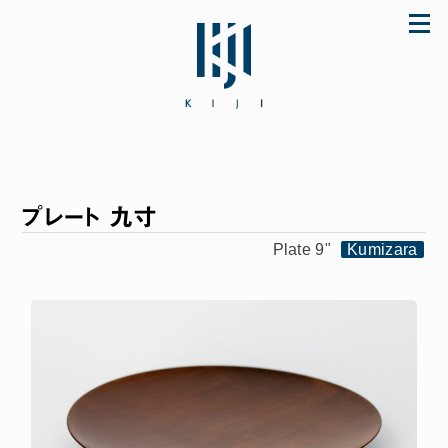
Skip
to
content
プレート 九寸
「初めてなのに上手に使えた♪」とママに
大好評のザ・ファーストスプーンほか ご購
Plate 9"
Kumizara
入は公式ストア store.KIJI.online へどう
ぞ。