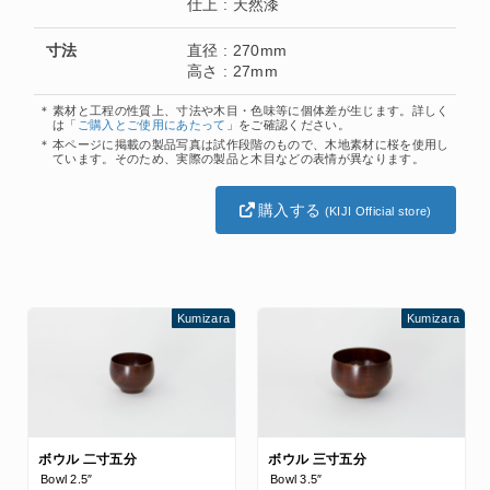
仕上 : 天然漆
寸法
直径 : 270mm
高さ : 27mm
素材と工程の性質上、寸法や木目・色味等に個体差が生じます。詳しく
は「
ご購入とご使用にあたって
」をご確認ください。
本ページに掲載の製品写真は試作段階のもので、木地素材に桜を使用し
ています。そのため、実際の製品と木目などの表情が異なります。
購入する
(KIJI Official store)
Kumizara
Kumizara
ボウル 二寸五分
ボウル 三寸五分
Bowl 2.5″
Bowl 3.5″